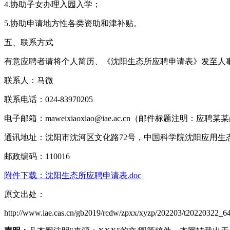
4.协助子女办理入园入学；
5.协助申请地方性各类资助和津补贴。
五、联系方式
有意应聘者请将个人简历、《沈阳生态所应聘申请表》发至人
联系人：马微
联系电话：024-83970205
电子邮箱：maweixiaoxiao@iae.ac.cn（邮件标题注明：
通讯地址：沈阳市沈河区文化路72号，中国科学院沈阳应用生
邮政编码：110016
附件下载：沈阳生态所应聘申请表.doc
原文出处：
http://www.iae.cas.cn/gb2019/rcdw/zpxx/xyzp/202203/t20220322_6