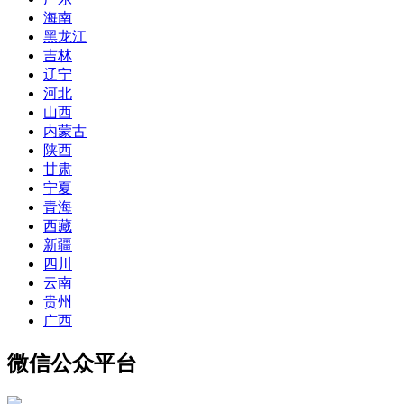
海南
黑龙江
吉林
辽宁
河北
山西
内蒙古
陕西
甘肃
宁夏
青海
西藏
新疆
四川
云南
贵州
广西
微信公众平台