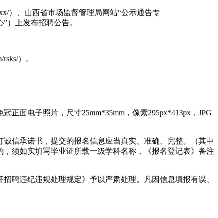
cn/ztzl/zpxx/）、山西省市场监督管理局网站“公示通告专
检验检测中心”）上发布招聘公告。
sks/）。
片，尺寸25mm*35mm，像素295px*413px，JPG
订诚信承诺书，提交的报名信息应当真实、准确、完整。（其中
的，须如实填写毕业证所载一级学科名称，《报名登记表》备注
开招聘违纪违规处理规定》予以严肃处理。凡因信息填报有误、