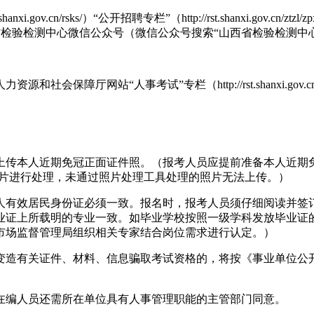
gov.cn/rsks/）“公开招聘专栏”（http://rst.shanxi.gov.
bml/tcfl/gstg/）、山西省检验检测中心微信公众号（微信公众号搜索“山西省
厅网站“人事考试”专栏（http://rst.shanxi.gov.cn/r
人近期免冠正面证件照。（报考人员应提前准备本人近期免冠正面电子照
照片进行处理，未通过照片处理工具处理的照片无法上传。）
人有效居民身份证必须一致。报名时，报考人员须仔细阅读并签
业证上所载明的专业一致。如毕业学校按照一级学科发放毕业证
市场监督管理局组织相关专家结合岗位需求进行认定。）
变造有关证件、材料、信息骗取考试资格的，将按《事业单位公
在编人员还需所在单位具有人事管理职能的主管部门同意。