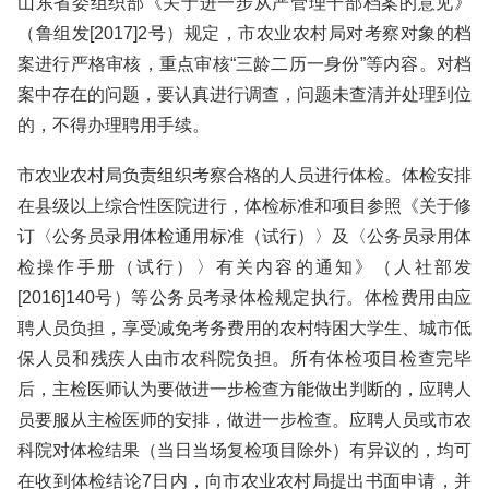
山东省委组织部《关于进一步从严管理干部档案的意见》
（鲁组发[2017]2号）规定，市农业农村局对考察对象的档
案进行严格审核，重点审核“三龄二历一身份”等内容。对档
案中存在的问题，要认真进行调查，问题未查清并处理到位
的，不得办理聘用手续。
市农业农村局负责组织考察合格的人员进行体检。体检安排
在县级以上综合性医院进行，体检标准和项目参照《关于修
订〈公务员录用体检通用标准（试行）〉及〈公务员录用体
检操作手册（试行）〉有关内容的通知》（人社部发
[2016]140号）等公务员考录体检规定执行。体检费用由应
聘人员负担，享受减免考务费用的农村特困大学生、城市低
保人员和残疾人由市农科院负担。所有体检项目检查完毕
后，主检医师认为要做进一步检查方能做出判断的，应聘人
员要服从主检医师的安排，做进一步检查。应聘人员或市农
科院对体检结果（当日当场复检项目除外）有异议的，均可
在收到体检结论7日内，向市农业农村局提出书面申请，并