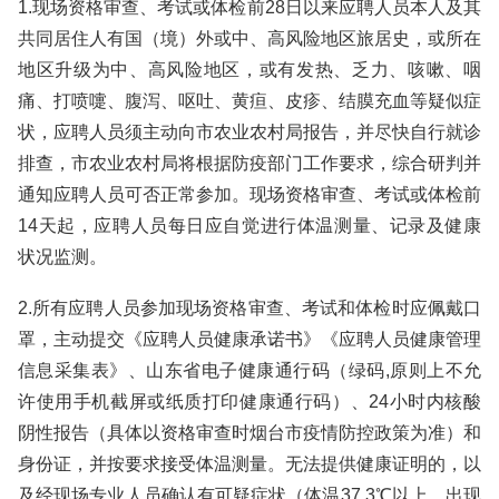
1.现场资格审查、考试或体检前28日以来应聘人员本人及其
共同居住人有国（境）外或中、高风险地区旅居史，或所在
地区升级为中、高风险地区，或有发热、乏力、咳嗽、咽
痛、打喷嚏、腹泻、呕吐、黄疸、皮疹、结膜充血等疑似症
状，应聘人员须主动向市农业农村局报告，并尽快自行就诊
排查，市农业农村局将根据防疫部门工作要求，综合研判并
通知应聘人员可否正常参加。现场资格审查、考试或体检前
14天起，应聘人员每日应自觉进行体温测量、记录及健康
状况监测。
2.所有应聘人员参加现场资格审查、考试和体检时应佩戴口
罩，主动提交《应聘人员健康承诺书》《应聘人员健康管理
信息采集表》、山东省电子健康通行码（绿码,原则上不允
许使用手机截屏或纸质打印健康通行码）、24小时内核酸
阴性报告（具体以资格审查时烟台市疫情防控政策为准）和
身份证，并按要求接受体温测量。无法提供健康证明的，以
及经现场专业人员确认有可疑症状（体温37.3℃以上，出现