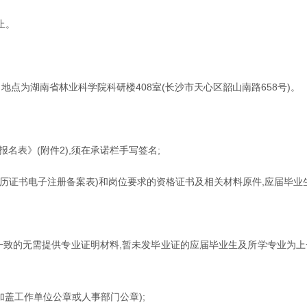
止。
地点为湖南省林业科学院科研楼408室(长沙市天心区韶山南路658号)。
名表》(附件2),须在承诺栏手写签名;
部学历证书电子注册备案表)和岗位要求的资格证书及相关材料原件,应届毕业
业一致的无需提供专业证明材料,暂未发毕业证的应届毕业生及所学专业为
加盖工作单位公章或人事部门公章);