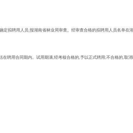
确定拟聘用人员,报湖南省林业局审查。经审查合格的拟聘用人员名单在
包括在聘用合同期内。试用期满,经考核合格的,予以正式聘用;不合格的,