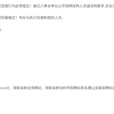
纪违规行为处理规定》被记入事业单位公开招聘应聘人员诚信档案库,且在
理回避规定》等应当执行回避制度的人员;
员。
nan.gov.cn/)、湖南省林业局网站、湖南省林业科学院网站和岳麓山实验室