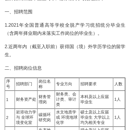
一、招聘范围
1.2021年全国普通高等学校全脱产学习统招统分毕业生
（含两年择业期内未落实工作岗位的毕业生）。
2.近两年内（截至入职前）获得国（境）外学历学位的留学
生。
二、招聘岗位信息
序
岗位名
招聘部门
专业方向
招聘要求
人数
号
称
财务类、会
财务管
本科及以上应届
财务资产处
计类、审计
1人
1
理岗
毕业生
类
岩溶动力学
水文地质学
硕士及以上应届
碳循环
与 全球环
或 环境地球
毕业生 大学以上
1人
2
研究岗
境变化室
化学
均为相关专业