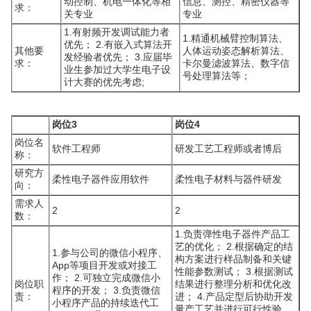
动控制、机电一体化等相
信息、测控、精密仪器等
求：
关专业
专业
1.有射频开发调试能力者
1.精通机械臂控制算法、
优先； 2.有嵌入式算法开
其他要
人体运动姿态解析算法、
发经验者优先； 3.应届毕
求：
卡尔曼滤波算法、数字信
业生参加过大学生电子设
号处理算法等；
计大赛的优先考虑;
岗位3
岗位4
岗位名
软件工程师
研发工艺工程师或者博后
称：
研究方
柔性电子器件应用软件
柔性电子材料与器件研发
向：
需求人
2
2
数：
1.负责弹性电子器件产品工
艺的优化； 2.根据确定的结
1.参与公司的微信小程序、
构方案进行样品制备和关键
App等项目开发或对接工
性能参数测试； 3.根据测试
作； 2.可独立完成微信小
岗位职
结果进行整理分析和优化改
程序的开发； 3.负责微信
责：
进； 4.产品定型后协助开发
小程序产品的持续迭代工
量产工艺并进行可行性验