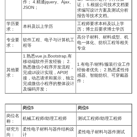
作； 4.精通jquery、Ajax、
证； 5.根据公司技术文档要
JSON；
求编写设计方案及测试分析
报告等技术文档。
学历要
工程师要求本科及以上学
本科及以上学历
求：
历；博士后要求博士学历
高分子材料、材料成型、机
专业要
软件工程、电子与计算机工
电一体化、纺织工程等相关
求：
程等
专业
1.熟悉vue.js,Bootstrap,有
移动端软件开发经验； 2.
1.有电子/材料/服装行业工作
熟悉微信小程序开发流程，
其他要
经验者优先； 2.熟悉柔性传
完成UI设计实现，API对
求：
感器、智能纺织、可穿戴器
接，动态请求和展示，独立
件；
完成微信小程序的整体设计
及编码开发；
岗位5
岗位6
岗位名
机械工程师/助理工程师
测试工程师/助理工程师
称：
研究方
柔性电子材料与器件结构设
柔性电子材料与器件测试
向：
计