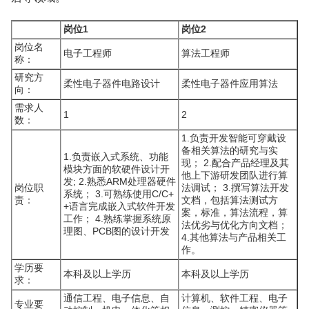
岗位1
岗位2
岗位名
电子工程师
算法工程师
称：
研究方
柔性电子器件电路设计
柔性电子器件应用算法
向：
需求人
1
2
数：
1.负责开发智能可穿戴设
备相关算法的研究与实
1.负责嵌入式系统、功能
现； 2.配合产品经理及其
模块方面的软硬件设计开
他上下游研发团队进行算
发; 2.熟悉ARM处理器硬件
岗位职
法调试； 3.撰写算法开发
系统； 3.可熟练使用C/C+
责：
文档，包括算法测试方
+语言完成嵌入式软件开发
案，标准，算法流程，算
工作； 4.熟练掌握系统原
法优劣与优化方向文档；
理图、PCB图的设计开发
4.其他算法与产品相关工
作。
学历要
本科及以上学历
本科及以上学历
求：
通信工程、电子信息、自
计算机、软件工程、电子
专业要