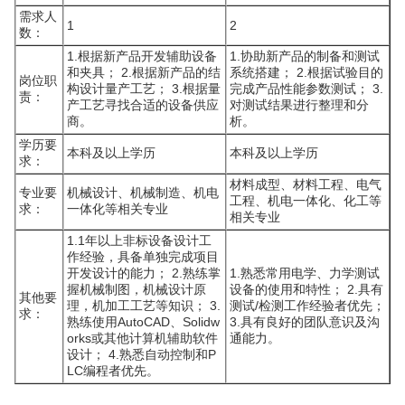
需求人
1
2
数：
1.根据新产品开发辅助设备
1.协助新产品的制备和测试
和夹具； 2.根据新产品的结
系统搭建； 2.根据试验目的
岗位职
构设计量产工艺； 3.根据量
完成产品性能参数测试； 3.
责：
产工艺寻找合适的设备供应
对测试结果进行整理和分
商。
析。
学历要
本科及以上学历
本科及以上学历
求：
材料成型、材料工程、电气
专业要
机械设计、机械制造、机电
工程、机电一体化、化工等
求：
一体化等相关专业
相关专业
1.1年以上非标设备设计工
作经验，具备单独完成项目
开发设计的能力； 2.熟练掌
1.熟悉常用电学、力学测试
握机械制图，机械设计原
设备的使用和特性； 2.具有
其他要
理，机加工工艺等知识； 3.
测试/检测工作经验者优先；
求：
熟练使用AutoCAD、Solidw
3.具有良好的团队意识及沟
orks或其他计算机辅助软件
通能力。
设计； 4.熟悉自动控制和P
LC编程者优先。