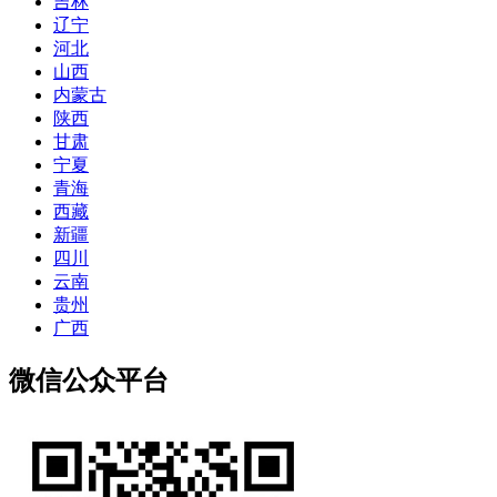
吉林
辽宁
河北
山西
内蒙古
陕西
甘肃
宁夏
青海
西藏
新疆
四川
云南
贵州
广西
微信公众平台