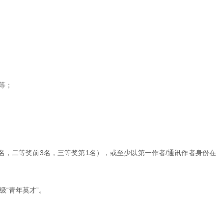
等；
名，二等奖前3名，三等奖第1名），或至少以第一作者/通讯作者身份在
“青年英才”。