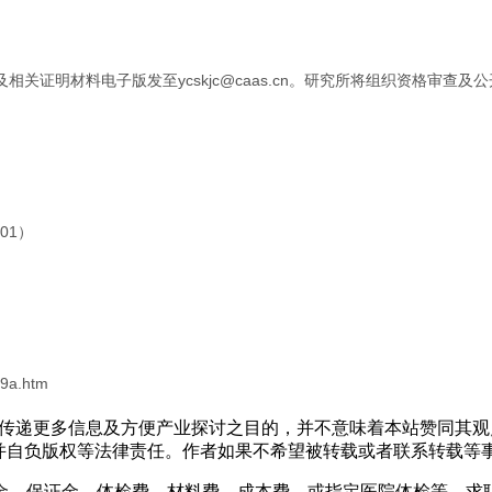
相关证明材料电子版发至ycskjc@caas.cn。研究所将组织资格审查
01）
b9a.htm
出于传递更多信息及方便产业探讨之目的，并不意味着本站赞同其
负版权等法律责任。作者如果不希望被转载或者联系转载等事宜，请与
金、保证金、体检费、材料费、成本费，或指定医院体检等，求