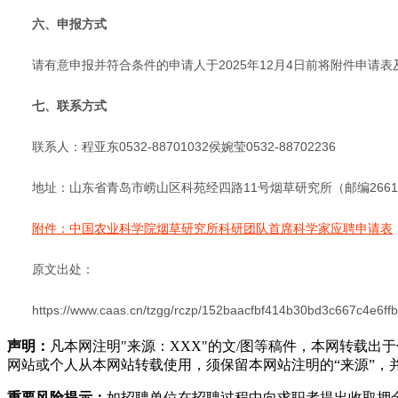
六、申报方式
请有意申报并符合条件的申请人于2025年12月4日前将附件申请表及
七、联系方式
联系人：程亚东0532-88701032侯婉莹0532-88702236
地址：山东省青岛市崂山区科苑经四路11号烟草研究所（邮编2661
附件：中国农业科学院烟草研究所科研团队首席科学家应聘申请表
原文出处：
https://www.caas.cn/tzgg/rczp/152baacfbf414b30bd3c667c4e6ff
声明：
凡本网注明"来源：XXX"的文/图等稿件，本网转载
网站或个人从本网站转载使用，须保留本网站注明的“来源”，并自
重要风险提示：
如招聘单位在招聘过程中向求职者提出收取押