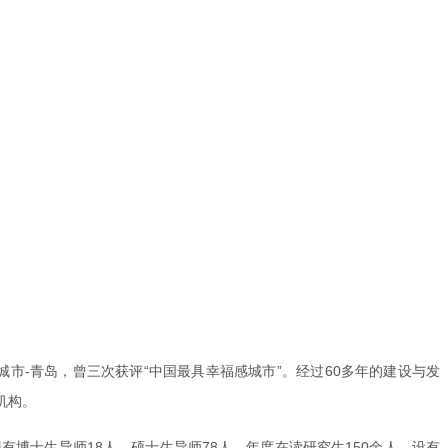
市-青岛，曾三次获评“中国最具幸福感城市”。经过60多年的建设与发
机构。
有博士生导师18人，硕士生导师78人，年度在读研究生150余人。设有