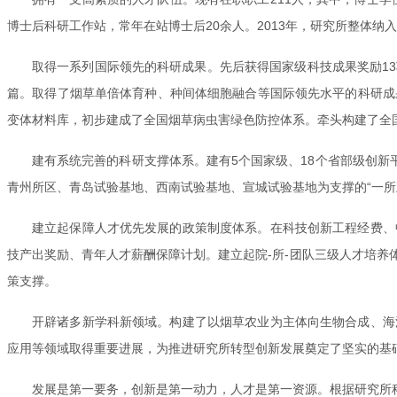
博士后科研工作站，常年在站博士后20余人。2013年，研究所整体纳
取得一系列国际领先的科研成果。先后获得国家级科技成果奖励13项，
篇。取得了烟草单倍体育种、种间体细胞融合等国际领先水平的科研成
变体材料库，初步建成了全国烟草病虫害绿色防控体系。牵头构建了全国
建有系统完善的科研支撑体系。建有5个国家级、18个省部级创新平
青州所区、青岛试验基地、西南试验基地、宣城试验基地为支撑的“一所
建立起保障人才优先发展的政策制度体系。在科技创新工程经费、
技产出奖励、青年人才薪酬保障计划。建立起院-所-团队三级人才培
策支撑。
开辟诸多新学科新领域。构建了以烟草农业为主体向生物合成、海
应用等领域取得重要进展，为推进研究所转型创新发展奠定了坚实的基
发展是第一要务，创新是第一动力，人才是第一资源。根据研究所科