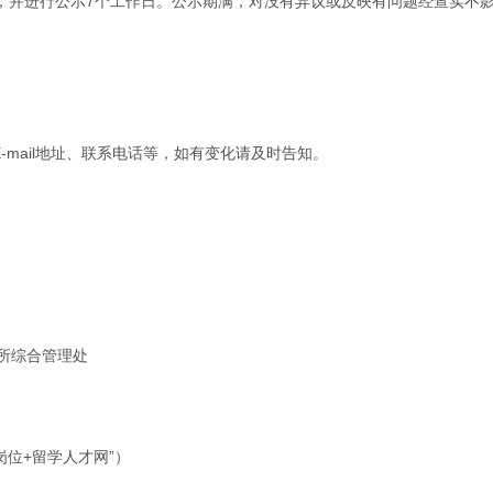
，并进行公示7个工作日。公示期满，对没有异议或反映有问题经查实不
-mail地址、联系电话等，如有变化请及时告知。
。
。
所综合管理处
应聘岗位+留学人才网”）