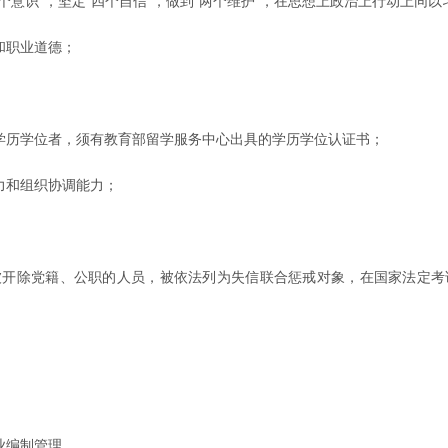
个意识”，坚定“四个自信”，做到“两个维护”，在思想上政治上行动上同
和职业道德；
学历学位者，须有教育部留学服务中心出具的学历学位认证书；
力和组织协调能力；
被开除党籍、公职的人员，被依法列为失信联合惩戒对象，在国家法定考
业编制管理。