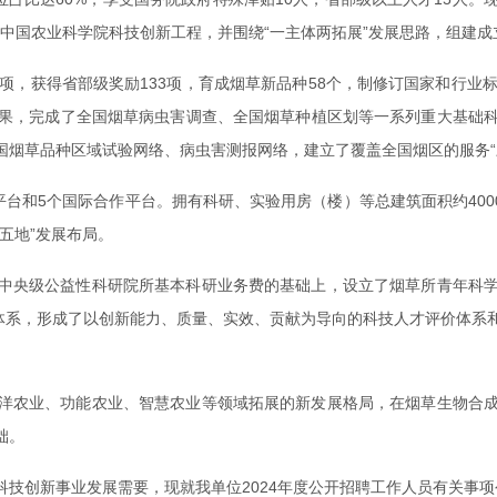
入中国农业科学院科技创新工程，并围绕“一主体两拓展”发展思路，组建成
获得省部级奖励133项，育成烟草新品种58个，制修订国家和行业标准1
果，完成了全国烟草病虫害调查、全国烟草种植区划等一系列重大基础
烟草品种区域试验网络、病虫害测报网络，建立了覆盖全国烟区的服务“
台和5个国际合作平台。拥有科研、实验用房（楼）等总建筑面积约400
五地”发展布局。
中央级公益性科研院所基本科研业务费的基础上，设立了烟草所青年科
养体系，形成了以创新能力、质量、实效、贡献为导向的科技人才评价体系
洋农业、功能农业、智慧农业等领域拓展的新发展格局，在烟草生物合
础。
技创新事业发展需要，现就我单位2024年度公开招聘工作人员有关事项