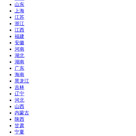
山东
上海
江苏
浙江
江西
福建
安徽
河南
湖北
湖南
广东
海南
黑龙江
吉林
辽宁
河北
山西
内蒙古
陕西
甘肃
宁夏