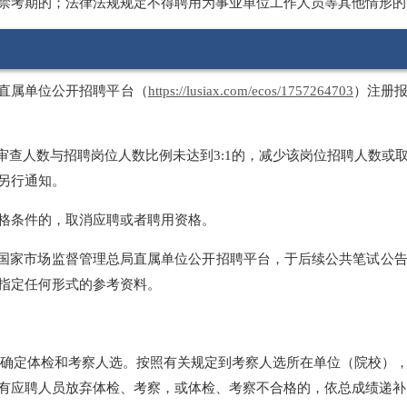
禁考期的；法律法规规定不得聘用为事业单位工作人员等其他情形的
局直属单位公开招聘平台（
https://lusiax.com/ecos/1757264703
）注册报
审查人数与招聘岗位人数比例未达到3:1的，减少该岗位招聘人数
另行通知。
格条件的，取消应聘或者聘用资格。
录国家市场监督管理总局直属单位公开招聘平台，于后续公共笔试公
指定任何形式的参考资料。
比例确定体检和考察人选。按照有关规定到考察人选所在单位（院校
有应聘人员放弃体检、考察，或体检、考察不合格的，依总成绩递补